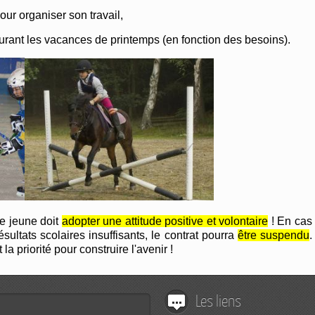
our organiser son travail,
rant les vacances de printemps (en fonction des besoins).
le jeune doit
adopter une attitude positive et volontaire
! En cas
ltats scolaires insuffisants, le contrat pourra
être suspendu
.
a priorité pour construire l'avenir !
Les liens